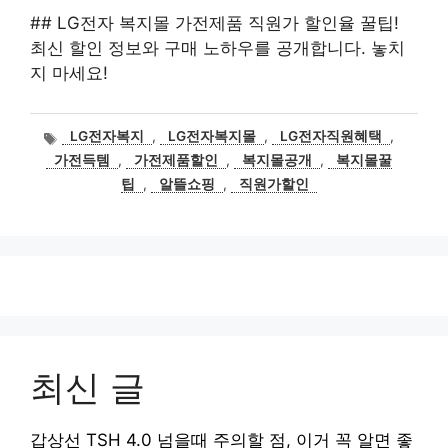
## LG전자 복지몰 가전제품 직원가 할인율 꿀팁!
최신 할인 정보와 구매 노하우를 공개합니다. 놓치
지 마세요!
태
LG전자복지
,
LG전자복지몰
,
LG전자직원혜택
,
그
가전득템
,
가전제품할인
,
복지몰공개
,
복지몰꿀
팁
,
알뜰쇼핑
,
직원가할인
최신 글
갑상선 TSH 4.0 넘을때 주의할 점, 이거 꼭 알면 좋