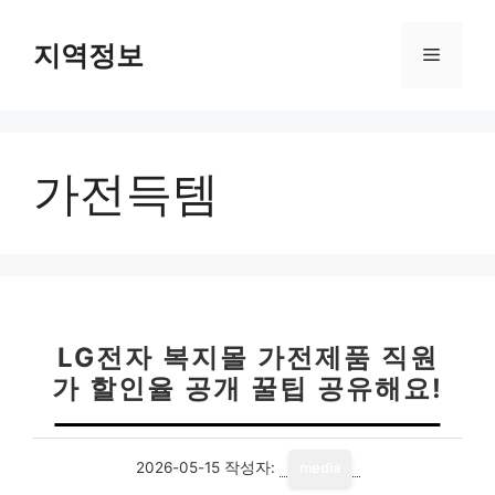
컨
텐
지역정보
메
츠
로
뉴
건
너
가전득템
뛰
기
LG전자 복지몰 가전제품 직원
가 할인율 공개 꿀팁 공유해요!
2026-05-15
작성자:
media