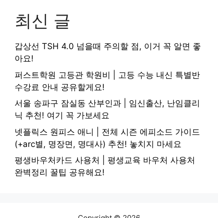
최신 글
갑상선 TSH 4.0 넘을때 주의할 점, 이거 꼭 알면 좋
아요!
퍼스트학원 고등관 학원비 | 고등 수능 내신 특별반
수강료 안내 공유할게요!
서울 송파구 잠실동 산부인과 | 임신출산, 난임클리
닉 추천! 여기 꼭 가보세요
넷플릭스 원피스 애니 | 전체 시즌 에피소드 가이드
(+arc별, 명장면, 명대사) 추천! 놓치지 마세요
평생바우처카드 사용처 | 평생교육 바우처 사용처
완벽정리 꿀팁 공유해요!
Copyright © 2026