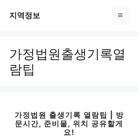
컨
텐
지역정보
메
츠
로
뉴
건
너
가정법원출생기록열
뛰
기
람팁
가정법원 출생기록 열람팁 | 방
문시간, 준비물, 위치 공유할게
요!