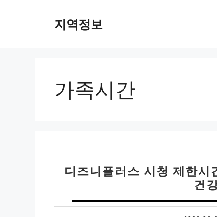
컨
텐
지역정보
츠
로
건
너
뛰
가족시간
기
디즈니플러스 시청 제한시간
건강