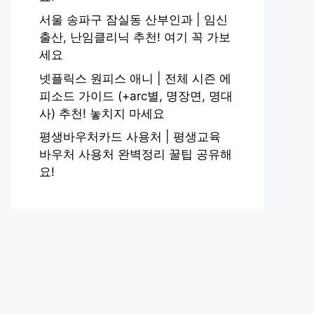
서울 송파구 잠실동 산부인과 | 임신
출산, 난임클리닉 추천! 여기 꼭 가보
세요
넷플릭스 원피스 애니 | 전체 시즌 에
피소드 가이드 (+arc별, 명장면, 명대
사) 추천! 놓치지 마세요
평생바우처카드 사용처 | 평생교육
바우처 사용처 완벽정리 꿀팁 공유해
요!