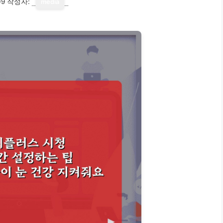
09
작성자:
media