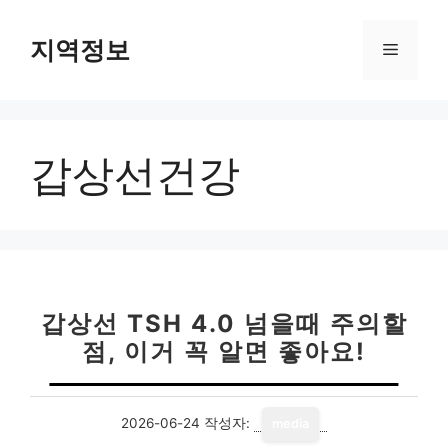
컨
텐
지역정보
메
츠
로
뉴
건
너
갑상선건강
뛰
기
갑상선 TSH 4.0 넘을때 주의할
점, 이거 꼭 알면 좋아요!
2026-06-24
작성자:
media