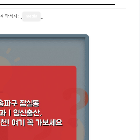
24
작성자:
media