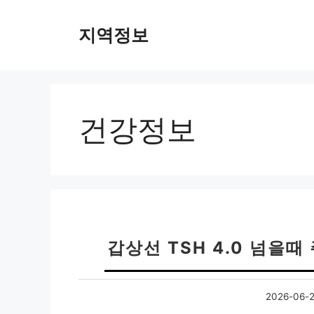
컨
텐
지역정보
츠
로
건
너
뛰
건강정보
기
갑상선 TSH 4.0 넘을때
2026-06-