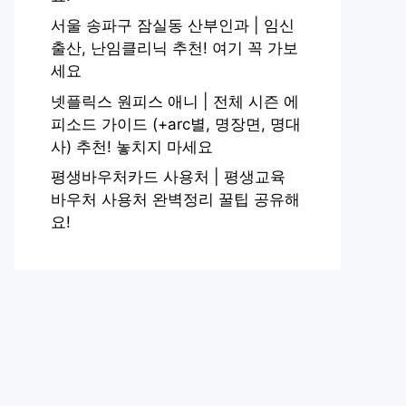
서울 송파구 잠실동 산부인과 | 임신
출산, 난임클리닉 추천! 여기 꼭 가보
세요
넷플릭스 원피스 애니 | 전체 시즌 에
피소드 가이드 (+arc별, 명장면, 명대
사) 추천! 놓치지 마세요
평생바우처카드 사용처 | 평생교육
바우처 사용처 완벽정리 꿀팁 공유해
요!