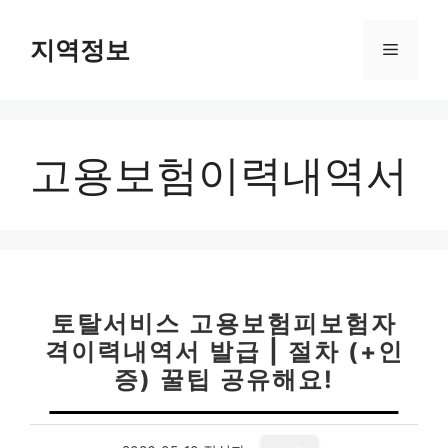
컨
텐
지역정보
메
츠
로
뉴
건
너
고용보험이력내역서
뛰
기
토탈서비스 고용보험피보험자
격이력내역서 발급 | 절차 (+인
증) 꿀팁 공유해요!