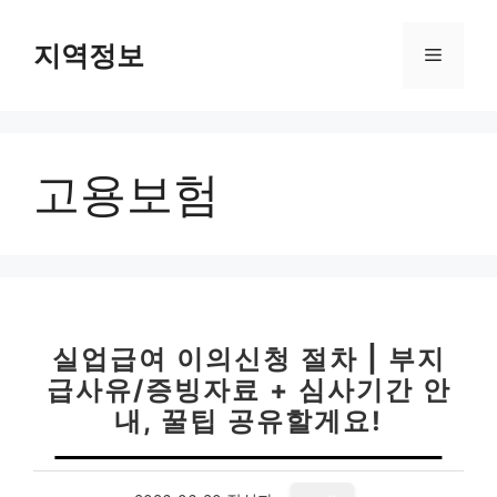
컨
텐
지역정보
메
츠
로
뉴
건
너
고용보험
뛰
기
실업급여 이의신청 절차 | 부지
급사유/증빙자료 + 심사기간 안
내, 꿀팁 공유할게요!