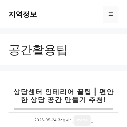
컨
텐
지역정보
메
츠
로
뉴
건
너
공간활용팁
뛰
기
상담센터 인테리어 꿀팁 | 편안
한 상담 공간 만들기 추천!
2026-05-24
작성자:
media