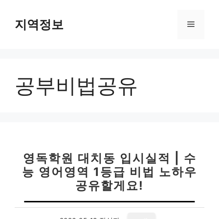
컨
텐
지역정보
메
츠
로
뉴
건
너
공부비법공유
뛰
기
영독학원 대치동 입시실적 | 수
능 영어영역 1등급 비법 노하우
공유할게요!