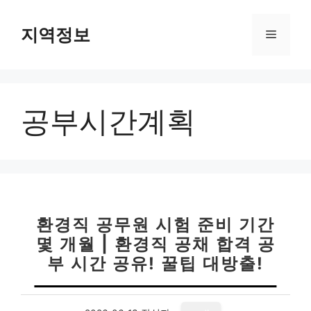
컨
텐
지역정보
메
츠
로
뉴
건
너
공부시간계획
뛰
기
환경직 공무원 시험 준비 기간
몇 개월 | 환경직 공채 합격 공
부 시간 공유! 꿀팁 대방출!