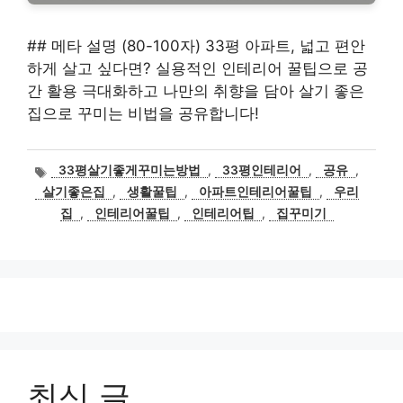
## 메타 설명 (80-100자) 33평 아파트, 넓고 편안
하게 살고 싶다면? 실용적인 인테리어 꿀팁으로 공
간 활용 극대화하고 나만의 취향을 담아 살기 좋은
집으로 꾸미는 비법을 공유합니다!
태
33평살기좋게꾸미는방법
,
33평인테리어
,
공유
,
그
살기좋은집
,
생활꿀팁
,
아파트인테리어꿀팁
,
우리
집
,
인테리어꿀팁
,
인테리어팁
,
집꾸미기
최신 글