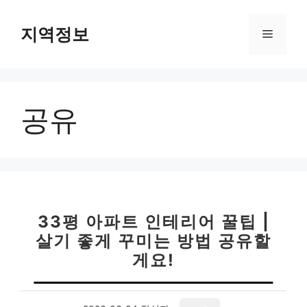
컨
텐
지역정보
메
츠
로
뉴
건
너
공유
뛰
기
33평 아파트 인테리어 꿀팁 |
살기 좋게 꾸미는 방법 공유할
게요!