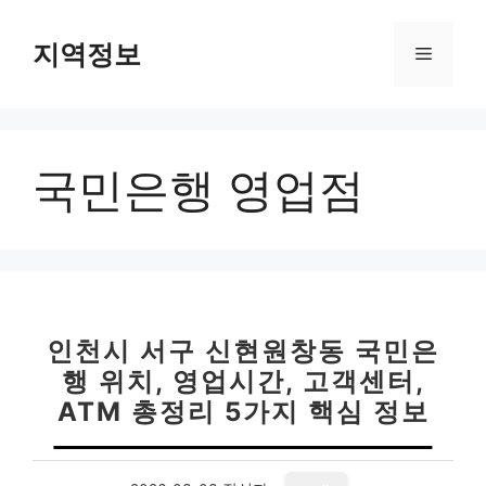
컨
텐
지역정보
메
츠
로
뉴
건
너
국민은행 영업점
뛰
기
인천시 서구 신현원창동 국민은
행 위치, 영업시간, 고객센터,
ATM 총정리 5가지 핵심 정보