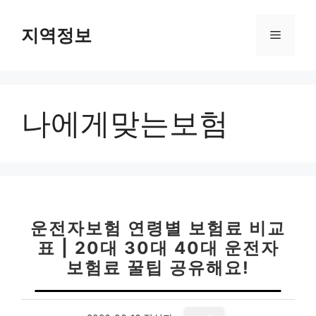
컨
텐
지역정보
메
츠
로
뉴
건
너
나에게맞는보험
뛰
기
운전자보험 연령별 보험료 비교
표 | 20대 30대 40대 운전자
보험료 꿀팁 공유해요!