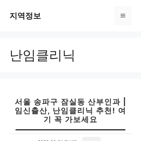
컨
텐
지역정보
메
츠
로
뉴
건
너
난임클리닉
뛰
기
서울 송파구 잠실동 산부인과 |
임신출산, 난임클리닉 추천! 여
기 꼭 가보세요