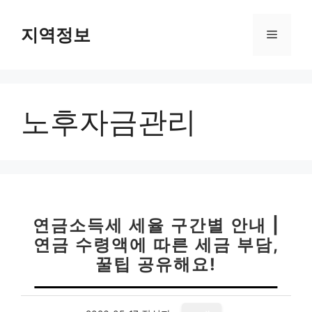
컨
텐
지역정보
메
츠
로
뉴
건
너
노후자금관리
뛰
기
연금소득세 세율 구간별 안내 |
연금 수령액에 따른 세금 부담,
꿀팁 공유해요!