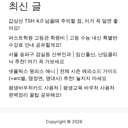
최신 글
갑상선 TSH 4.0 넘을때 주의할 점, 이거 꼭 알면 좋
아요!
퍼스트학원 고등관 학원비 | 고등 수능 내신 특별반
수강료 안내 공유할게요!
서울 송파구 잠실동 산부인과 | 임신출산, 난임클리
닉 추천! 여기 꼭 가보세요
넷플릭스 원피스 애니 | 전체 시즌 에피소드 가이드
(+arc별, 명장면, 명대사) 추천! 놓치지 마세요
평생바우처카드 사용처 | 평생교육 바우처 사용처
완벽정리 꿀팁 공유해요!
Copyright © 2026