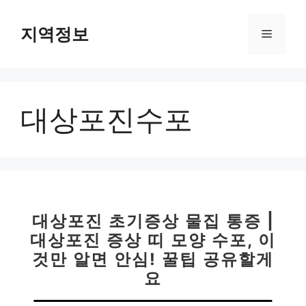
컨
텐
지역정보
메
츠
로
뉴
건
너
대상포진수포
뛰
기
대상포진 초기증상 물집 통증 |
대상포진 증상 띠 모양 수포, 이
것만 알면 안심! 꿀팁 공유할게
요