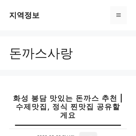
컨
텐
지역정보
메
츠
로
뉴
건
너
돈까스사랑
뛰
기
화성 봉담 맛있는 돈까스 추천 |
수제맛집, 정식 찐맛집 공유할
게요