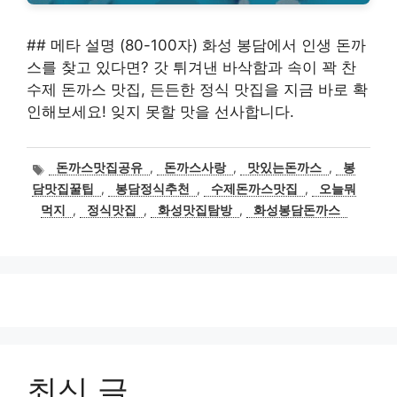
## 메타 설명 (80-100자) 화성 봉담에서 인생 돈까
스를 찾고 있다면? 갓 튀겨낸 바삭함과 속이 꽉 찬
수제 돈까스 맛집, 든든한 정식 맛집을 지금 바로 확
인해보세요! 잊지 못할 맛을 선사합니다.
태
돈까스맛집공유
,
돈까스사랑
,
맛있는돈까스
,
봉
그
담맛집꿀팁
,
봉담정식추천
,
수제돈까스맛집
,
오늘뭐
먹지
,
정식맛집
,
화성맛집탐방
,
화성봉담돈까스
최신 글