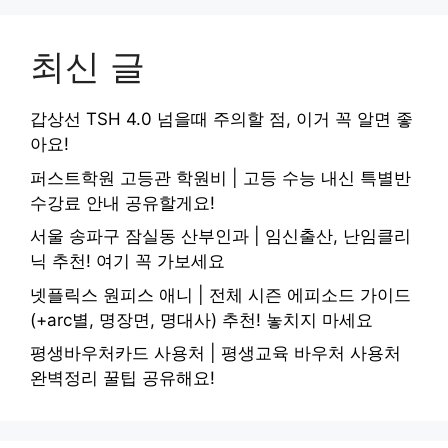
최신 글
갑상선 TSH 4.0 넘을때 주의할 점, 이거 꼭 알면 좋
아요!
퍼스트학원 고등관 학원비 | 고등 수능 내신 특별반
수강료 안내 공유할게요!
서울 송파구 잠실동 산부인과 | 임신출산, 난임클리
닉 추천! 여기 꼭 가보세요
넷플릭스 원피스 애니 | 전체 시즌 에피소드 가이드
(+arc별, 명장면, 명대사) 추천! 놓치지 마세요
평생바우처카드 사용처 | 평생교육 바우처 사용처
완벽정리 꿀팁 공유해요!