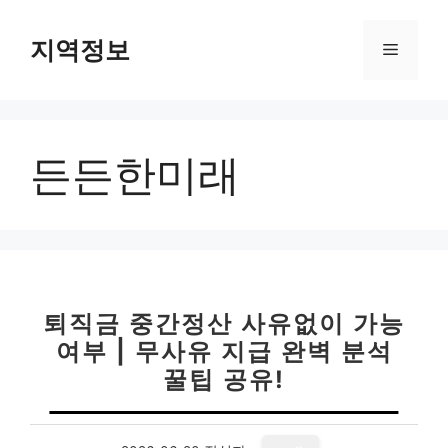
컨
텐
지역정보
메
츠
로
뉴
건
너
든든한미래
뛰
기
퇴직금 중간정산 사유없이 가능
여부 | 무사유 지급 완벽 분석
꿀팁 공유!