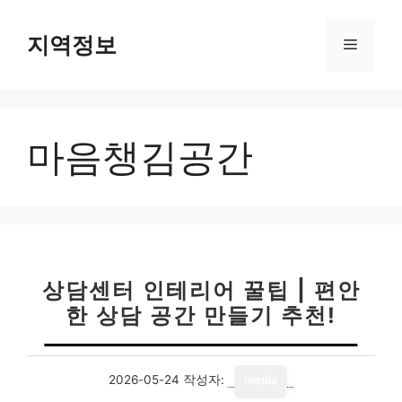
컨
텐
지역정보
메
츠
로
뉴
건
너
마음챙김공간
뛰
기
상담센터 인테리어 꿀팁 | 편안
한 상담 공간 만들기 추천!
2026-05-24
작성자:
media