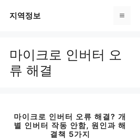
컨
텐
지역정보
메
츠
로
뉴
건
너
마이크로 인버터 오
뛰
기
류 해결
마이크로 인버터 오류 해결? 개
별 인버터 작동 안함, 원인과 해
결책 5가지