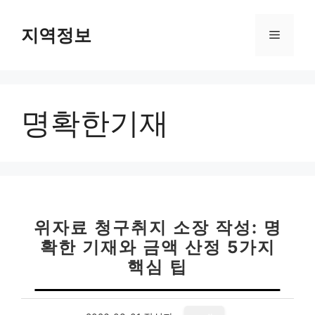
컨
텐
지역정보
메
츠
로
뉴
건
너
명확한기재
뛰
기
위자료 청구취지 소장 작성: 명
확한 기재와 금액 산정 5가지
핵심 팁