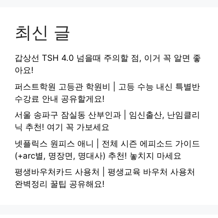
최신 글
갑상선 TSH 4.0 넘을때 주의할 점, 이거 꼭 알면 좋
아요!
퍼스트학원 고등관 학원비 | 고등 수능 내신 특별반
수강료 안내 공유할게요!
서울 송파구 잠실동 산부인과 | 임신출산, 난임클리
닉 추천! 여기 꼭 가보세요
넷플릭스 원피스 애니 | 전체 시즌 에피소드 가이드
(+arc별, 명장면, 명대사) 추천! 놓치지 마세요
평생바우처카드 사용처 | 평생교육 바우처 사용처
완벽정리 꿀팁 공유해요!