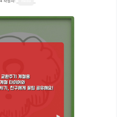
14
작성자:
media