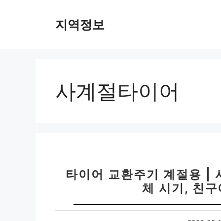
컨
텐
지역정보
츠
로
건
너
뛰
사계절타이어
기
타이어 교환주기 계절용 |
체 시기, 친