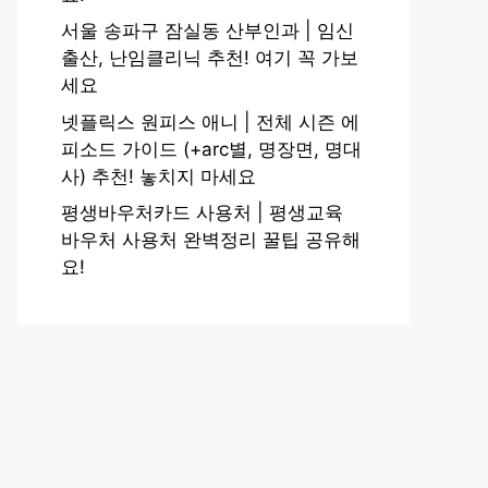
서울 송파구 잠실동 산부인과 | 임신
출산, 난임클리닉 추천! 여기 꼭 가보
세요
넷플릭스 원피스 애니 | 전체 시즌 에
피소드 가이드 (+arc별, 명장면, 명대
사) 추천! 놓치지 마세요
평생바우처카드 사용처 | 평생교육
바우처 사용처 완벽정리 꿀팁 공유해
요!