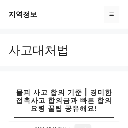
컨
텐
지역정보
메
츠
로
뉴
건
너
사고대처법
뛰
기
물피 사고 합의 기준 | 경미한
접촉사고 합의금과 빠른 합의
요령 꿀팁 공유해요!