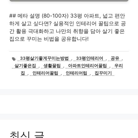
## 메타 설명 (80-100자) 33평 아파트, 넓고 편안
하게 살고 싶다면? 실용적인 인테리어 꿀팁으로 공
간 활용 극대화하고 나만의 취향을 담아 살기 좋은
집으로 꾸미는 비법을 공유합니다!
태
33평살기좋게꾸미는방법
,
33평인테리어
,
공유
,
그
살기좋은집
,
생활꿀팁
,
아파트인테리어꿀팁
,
우리
집
,
인테리어꿀팁
,
인테리어팁
,
집꾸미기
최신 글