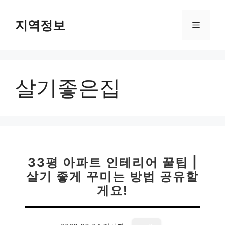
컨
텐
지역정보
메
츠
로
뉴
건
너
살기좋은집
뛰
기
33평 아파트 인테리어 꿀팁 |
살기 좋게 꾸미는 방법 공유할
게요!