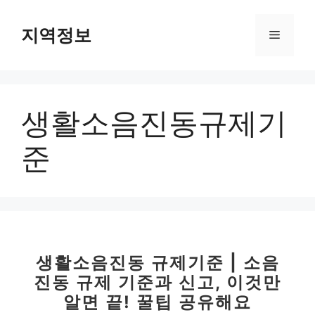
컨
텐
지역정보
메
츠
로
뉴
건
너
생활소음진동규제기
뛰
기
준
생활소음진동 규제기준 | 소음
진동 규제 기준과 신고, 이것만
알면 끝! 꿀팁 공유해요