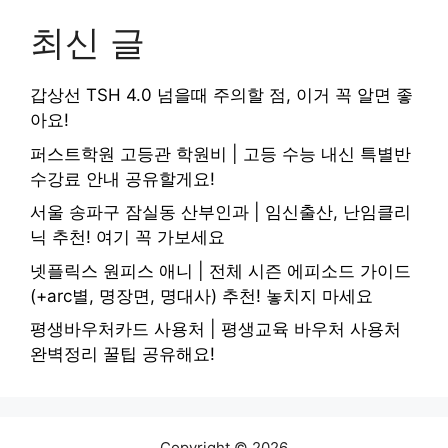
최신 글
갑상선 TSH 4.0 넘을때 주의할 점, 이거 꼭 알면 좋
아요!
퍼스트학원 고등관 학원비 | 고등 수능 내신 특별반
수강료 안내 공유할게요!
서울 송파구 잠실동 산부인과 | 임신출산, 난임클리
닉 추천! 여기 꼭 가보세요
넷플릭스 원피스 애니 | 전체 시즌 에피소드 가이드
(+arc별, 명장면, 명대사) 추천! 놓치지 마세요
평생바우처카드 사용처 | 평생교육 바우처 사용처
완벽정리 꿀팁 공유해요!
Copyright © 2026