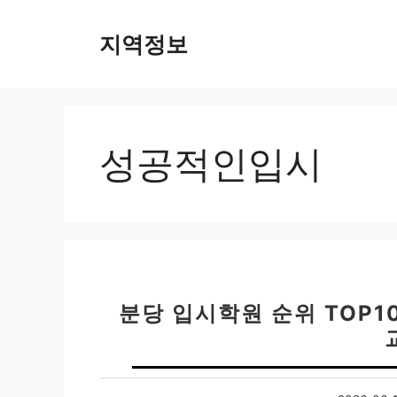
컨
텐
지역정보
츠
로
건
너
뛰
성공적인입시
기
분당 입시학원 순위 TOP10