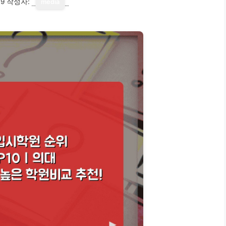
19
작성자:
media