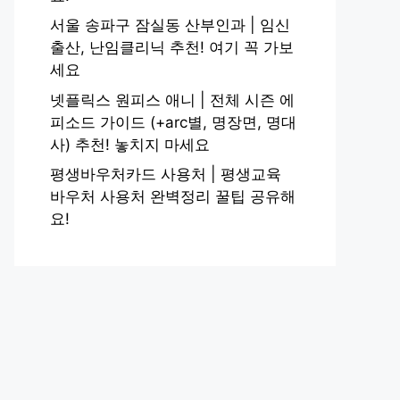
서울 송파구 잠실동 산부인과 | 임신
출산, 난임클리닉 추천! 여기 꼭 가보
세요
넷플릭스 원피스 애니 | 전체 시즌 에
피소드 가이드 (+arc별, 명장면, 명대
사) 추천! 놓치지 마세요
평생바우처카드 사용처 | 평생교육
바우처 사용처 완벽정리 꿀팁 공유해
요!