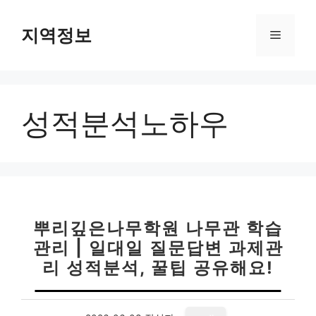
컨
텐
지역정보
메
츠
로
뉴
건
너
성적분석노하우
뛰
기
뿌리깊은나무학원 나무관 학습
관리 | 일대일 질문답변 과제관
리 성적분석, 꿀팁 공유해요!