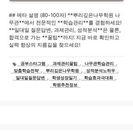
## 메타 설명 (80-100자) **뿌리깊은나무학원 나
무관**에서 전문적인 **학습관리**를 경험하세요!
**일대일 질문답변, 과제관리, 성적분석**은 물론,
합격으로 가는 **꿀팁**까지! 지금 바로 확인하고
실력 향상의 지름길을 찾으세요!
태
공부스타그램
,
과제관리꿀팁
,
나무관학습관리
,
그
맞춤학습전략
,
뿌리깊은나무학원
,
성적분석노하우
,
일대일질문답변
,
학생성장일기
,
학습효과극대화
,
학원추천정보