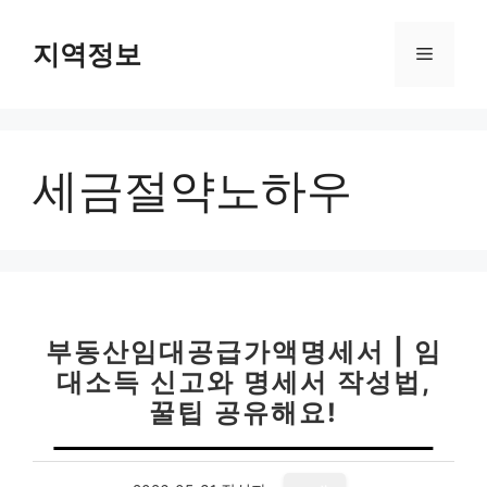
컨
텐
지역정보
메
츠
로
뉴
건
너
세금절약노하우
뛰
기
부동산임대공급가액명세서 | 임
대소득 신고와 명세서 작성법,
꿀팁 공유해요!