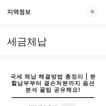
컨
텐
지역정보
메
츠
로
뉴
건
너
세금체납
뛰
기
국세 체납 해결방법 총정리 | 분
할납부부터 결손처분까지 옵션
분석 꿀팁 공유해요!