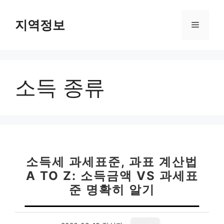
컨
텐
지역정보
메
츠
로
뉴
건
너
소득 종류
뛰
기
소득세 과세표준, 과표 계산법
A TO Z: 소득금액 VS 과세표
준 명확히 알기