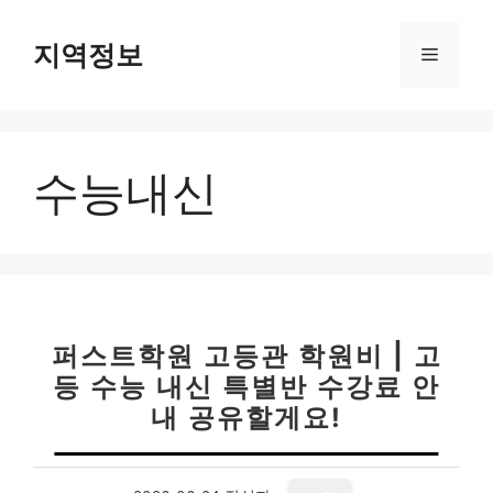
컨
텐
지역정보
메
츠
로
뉴
건
너
수능내신
뛰
기
퍼스트학원 고등관 학원비 | 고
등 수능 내신 특별반 수강료 안
내 공유할게요!