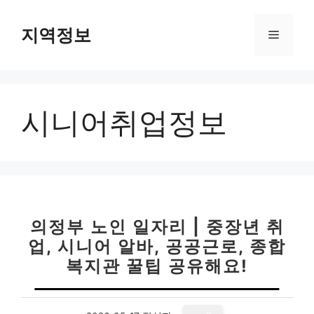
컨
텐
지역정보
메
츠
로
뉴
건
너
시니어취업정보
뛰
기
의정부 노인 일자리 | 중장년 취
업, 시니어 알바, 공공근로, 종합
복지관 꿀팁 공유해요!