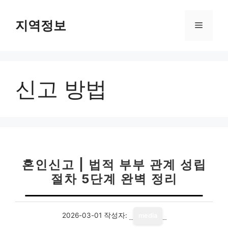
컨
텐
지역정보
메
츠
로
뉴
건
너
신고 방법
뛰
기
혼인신고 | 법적 부부 관계 성립
절차 5단계 완벽 정리
2026-03-01
작성자:
media