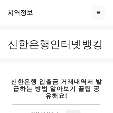
컨
텐
지역정보
메
츠
로
뉴
건
너
신한은행인터넷뱅킹
뛰
기
신한은행 입출금 거래내역서 발
급하는 방법 알아보기 꿀팁 공
유해요!