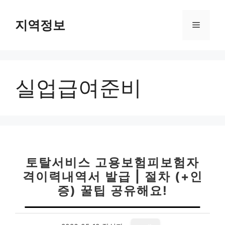
컨
텐
지역정보
메
츠
로
뉴
건
너
실업급여준비
뛰
기
토탈서비스 고용보험피보험자
격이력내역서 발급 | 절차 (+인
증) 꿀팁 공유해요!