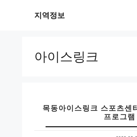
컨
텐
지역정보
츠
로
건
너
뛰
아이스링크
기
목동아이스링크 스포츠센터 
프로그램