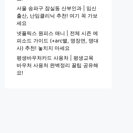
서울 송파구 잠실동 산부인과 | 임신
출산, 난임클리닉 추천! 여기 꼭 가보
세요
넷플릭스 원피스 애니 | 전체 시즌 에
피소드 가이드 (+arc별, 명장면, 명대
사) 추천! 놓치지 마세요
평생바우처카드 사용처 | 평생교육
바우처 사용처 완벽정리 꿀팁 공유해
요!