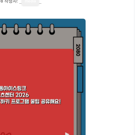
08
작성자:
media