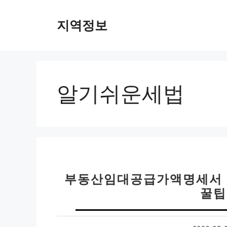
컨
텐
지역정보
츠
로
건
너
뛰
알기쉬운세법
기
부동산임대공급가액명세서 |
꿀팁