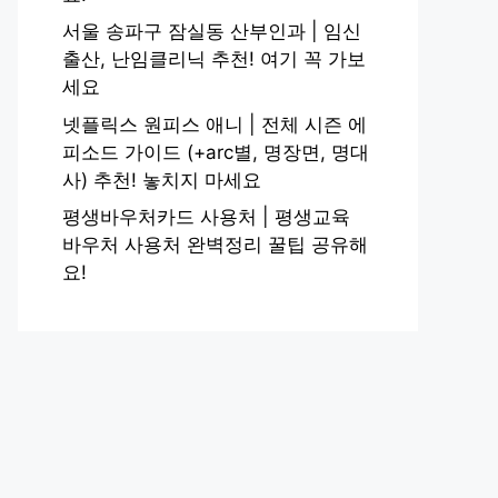
서울 송파구 잠실동 산부인과 | 임신
출산, 난임클리닉 추천! 여기 꼭 가보
세요
넷플릭스 원피스 애니 | 전체 시즌 에
피소드 가이드 (+arc별, 명장면, 명대
사) 추천! 놓치지 마세요
평생바우처카드 사용처 | 평생교육
바우처 사용처 완벽정리 꿀팁 공유해
요!