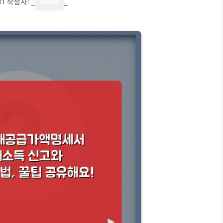
31
작성자:
media