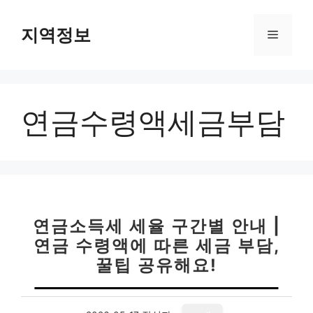
컨
텐
지역정보
메
츠
로
뉴
건
너
연금수령액세금부담
뛰
기
연금소득세 세율 구간별 안내 |
연금 수령액에 따른 세금 부담,
꿀팁 공유해요!