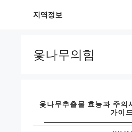
컨
텐
지역정보
츠
로
건
너
뛰
옻나무의힘
기
옻나무추출물 효능과 주의사
가이드