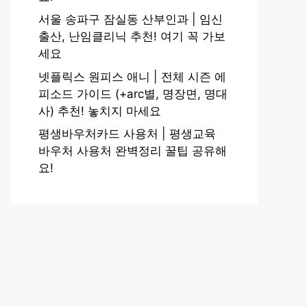
서울 송파구 잠실동 산부인과 | 임신
출산, 난임클리닉 추천! 여기 꼭 가보
세요
넷플릭스 원피스 애니 | 전체 시즌 에
피소드 가이드 (+arc별, 명장면, 명대
사) 추천! 놓치지 마세요
평생바우처카드 사용처 | 평생교육
바우처 사용처 완벽정리 꿀팁 공유해
요!