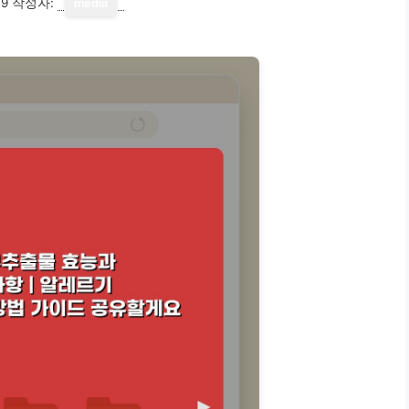
19
작성자:
media