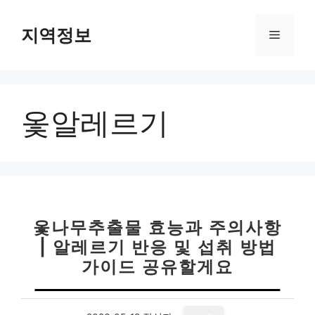
컨
텐
지역정보
메
츠
로
뉴
건
너
옻알레르기
뛰
기
옻나무추출물 효능과 주의사항
| 알레르기 반응 및 섭취 방법
가이드 공유할게요