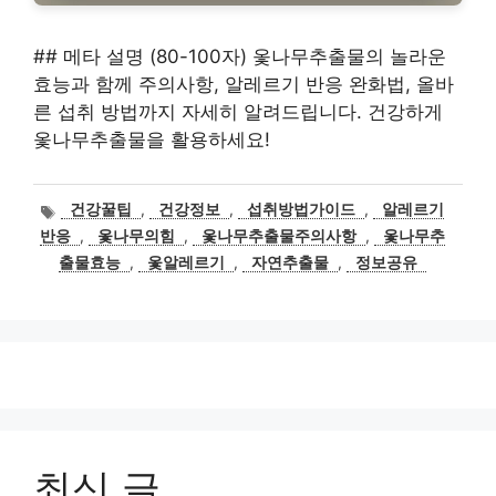
## 메타 설명 (80-100자) 옻나무추출물의 놀라운
효능과 함께 주의사항, 알레르기 반응 완화법, 올바
른 섭취 방법까지 자세히 알려드립니다. 건강하게
옻나무추출물을 활용하세요!
태
건강꿀팁
,
건강정보
,
섭취방법가이드
,
알레르기
그
반응
,
옻나무의힘
,
옻나무추출물주의사항
,
옻나무추
출물효능
,
옻알레르기
,
자연추출물
,
정보공유
최신 글