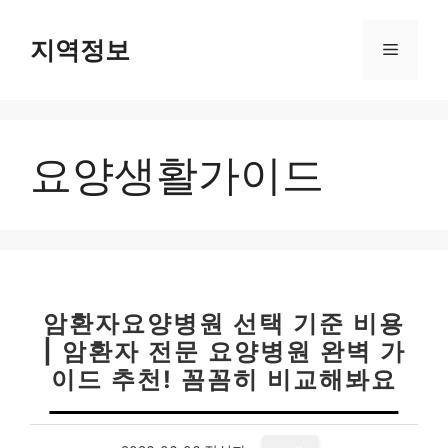
컨
텐
지역정보
메
츠
로
뉴
건
너
요양생활가이드
뛰
기
암환자요양병원 선택 기준 비용
| 암환자 전문 요양병원 완벽 가
이드 추천! 꼼꼼히 비교해봐요