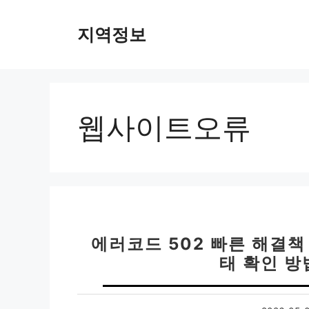
컨
텐
지역정보
츠
로
건
너
뛰
웹사이트오류
기
에러코드 502 빠른 해결책 
태 확인 방