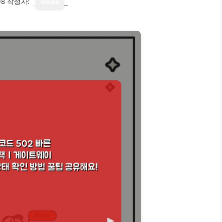
08
작성자:
media