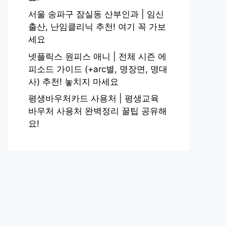
서울 송파구 잠실동 산부인과 | 임신
출산, 난임클리닉 추천! 여기 꼭 가보
세요
넷플릭스 원피스 애니 | 전체 시즌 에
피소드 가이드 (+arc별, 명장면, 명대
사) 추천! 놓치지 마세요
평생바우처카드 사용처 | 평생교육
바우처 사용처 완벽정리 꿀팁 공유해
요!