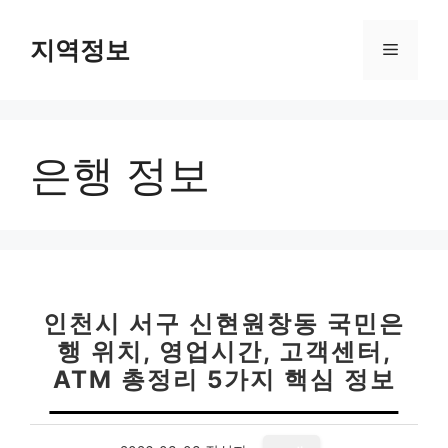
컨
텐
지역정보
메
츠
로
뉴
건
너
은행 정보
뛰
기
인천시 서구 신현원창동 국민은
행 위치, 영업시간, 고객센터,
ATM 총정리 5가지 핵심 정보