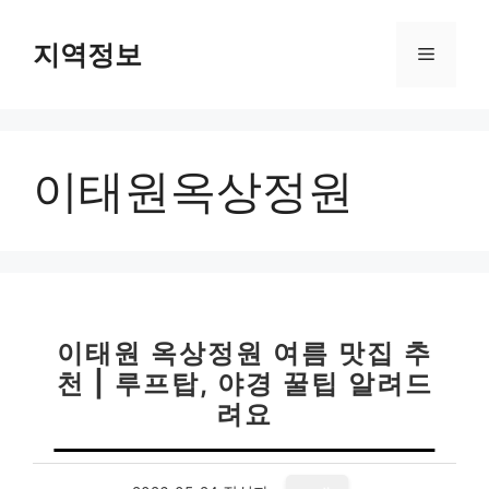
컨
텐
지역정보
메
츠
로
뉴
건
너
이태원옥상정원
뛰
기
이태원 옥상정원 여름 맛집 추
천 | 루프탑, 야경 꿀팁 알려드
려요