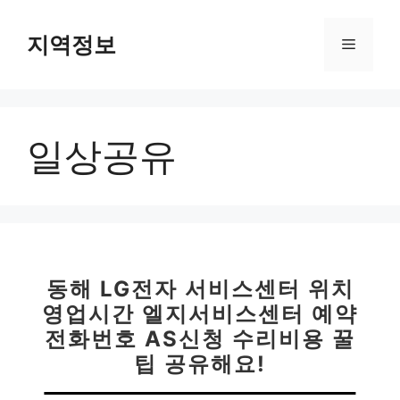
컨
텐
지역정보
메
츠
로
뉴
건
너
일상공유
뛰
기
동해 LG전자 서비스센터 위치
영업시간 엘지서비스센터 예약
전화번호 AS신청 수리비용 꿀
팁 공유해요!