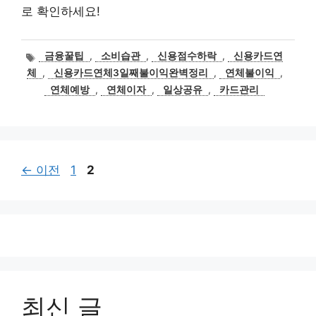
로 확인하세요!
태
금융꿀팁
,
소비습관
,
신용점수하락
,
신용카드연
그
체
,
신용카드연체3일째불이익완벽정리
,
연체불이익
,
연체예방
,
연체이자
,
일상공유
,
카드관리
페
페
←
이전
1
2
이
이
지
지
최신 글