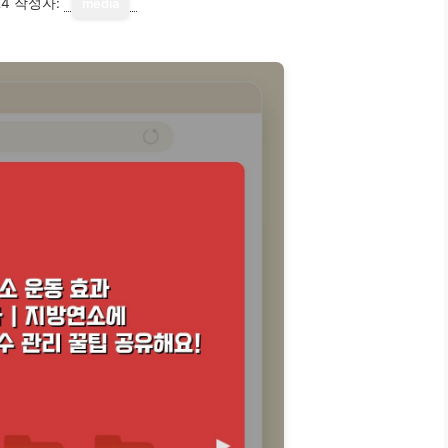
24
작성자:
media