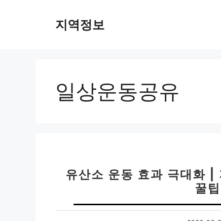
컨
텐
지역정보
츠
로
건
너
뛰
일상운동공유
기
유산소 운동 효과 극대화 
꿀팁