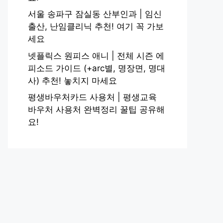
서울 송파구 잠실동 산부인과 | 임신
출산, 난임클리닉 추천! 여기 꼭 가보
세요
넷플릭스 원피스 애니 | 전체 시즌 에
피소드 가이드 (+arc별, 명장면, 명대
사) 추천! 놓치지 마세요
평생바우처카드 사용처 | 평생교육
바우처 사용처 완벽정리 꿀팁 공유해
요!