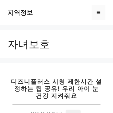
컨
텐
지역정보
메
츠
로
뉴
건
너
자녀보호
뛰
기
디즈니플러스 시청 제한시간 설
정하는 팁 공유! 우리 아이 눈
건강 지켜줘요