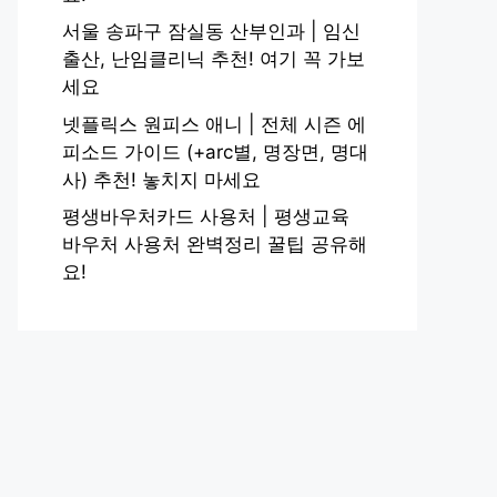
서울 송파구 잠실동 산부인과 | 임신
출산, 난임클리닉 추천! 여기 꼭 가보
세요
넷플릭스 원피스 애니 | 전체 시즌 에
피소드 가이드 (+arc별, 명장면, 명대
사) 추천! 놓치지 마세요
평생바우처카드 사용처 | 평생교육
바우처 사용처 완벽정리 꿀팁 공유해
요!