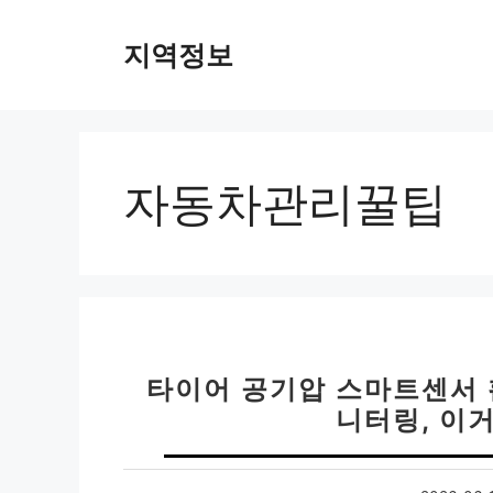
컨
텐
지역정보
츠
로
건
너
뛰
자동차관리꿀팁
기
타이어 공기압 스마트센서 
니터링, 이