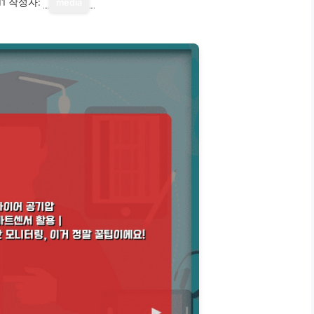
11
작성자:
media