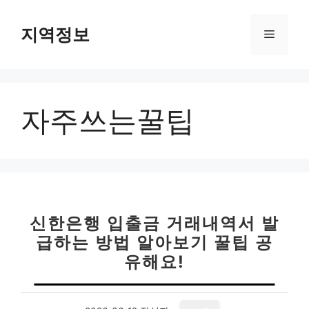
컨
텐
지역정보
메
츠
로
뉴
건
너
자주쓰는꿀팁
뛰
기
신한은행 입출금 거래내역서 발
급하는 방법 알아보기 꿀팁 공
유해요!